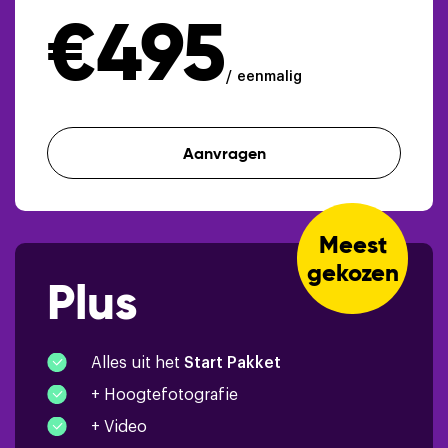
€495
Te koop bord
Full color verkoopbrochure
eenmalig
Presentatie op social media
Aanvragen
Meest
gekozen
Plus
Alles uit het
Start Pakket
+ Hoogtefotografie
+ Video