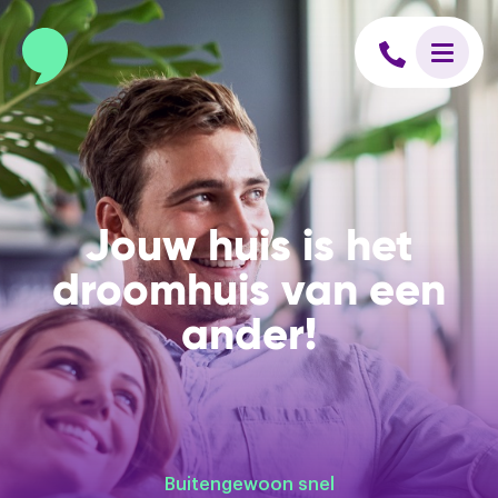
Jouw huis is het
droomhuis van een
ander!
Buitengewoon snel