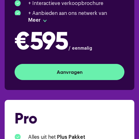
+ Interactieve verkoopbrochure
+ Aanbieden aan ons netwerk van
woningzoekers en collega NVM
Meer
makelaars
€595
+ NVM Open Huizen Dag
eenmalig
Aanvragen
Pro
Alles uit het
Plus Pakket