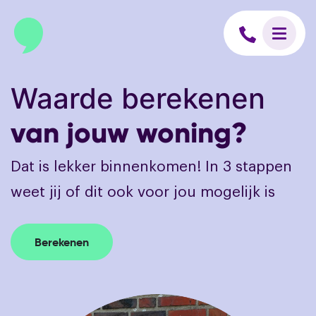
6
Aanbod
Over
Waarde berekenen
Blogs
van jouw woning?
Contact
Dat is lekker binnenkomen! In 3 stappen
info@binnenmakelaars.nl
weet jij of dit ook voor jou mogelijk is
Inloggen op Move.nl
Berekenen