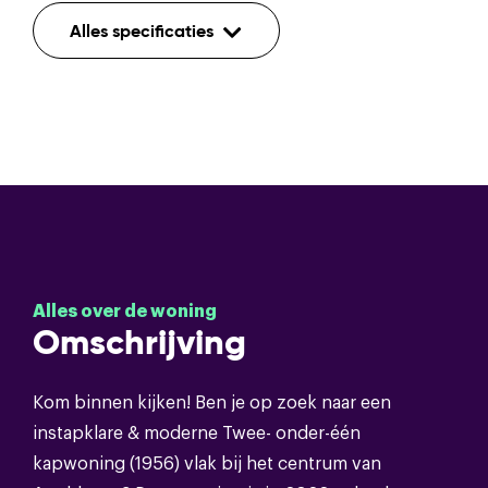
Indeling
Alles specificaties
Aantal kamers
4
Aantal etages
3
Tv
Voorzieningen
kabel,rookkanaal,schuifpui,dakraam
Bouwvorm
Alles over de woning
Omschrijving
Soort object
Eengezinswoning
Kom binnen kijken! Ben je op zoek naar een
Bouwvorm
Bestaande bouw
instapklare & moderne Twee- onder-één
kapwoning (1956) vlak bij het centrum van
Soort dak
Pannen