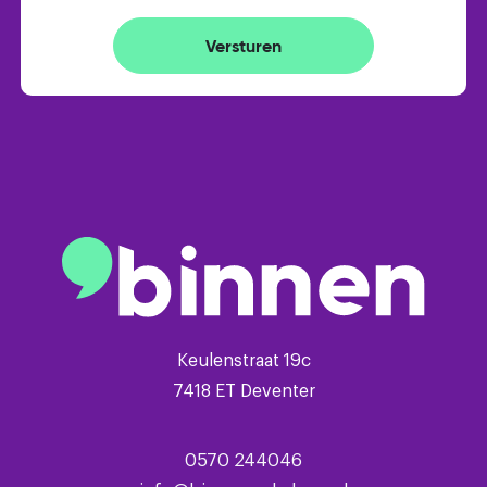
- vrijstaande stenen berging met elektra
- 3 slaapkamers
Versturen
- parkeren op eigen oprit
- Remeha cv combiketel (2009)
- energielabel C
Keulenstraat 19c
7418 ET Deventer
0570 244046