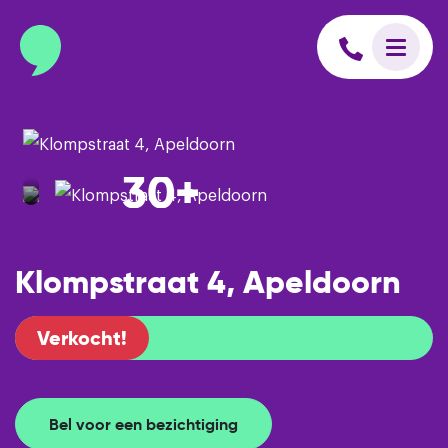
info@binnenmakelaars.nl
Inloggen op Move.nl
30+
Klompstraat 4, Apeldoorn
Verkocht!
Bel voor een bezichtiging