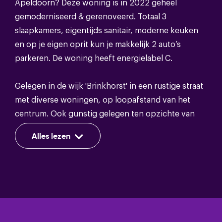
Apeldoorn? Deze woning is in 2022 geheel
gemoderniseerd & gerenoveerd. Totaal 3
slaapkamers, eigentijds sanitair, moderne keuken
Energie
en op je eigen oprit kun je makkelijk 2 auto’s
parkeren. De woning heeft energielabel C.
Energieklasse
C
Gelegen in de wijk 'Brinkhorst' in een rustige straat
Dakisolatie,muurisolatie,vloerisolatie,grotendee
Isolatie
met diverse woningen, op loopafstand van het
dubbelglas
centrum. Ook gunstig gelegen ten opzichte van
Warm water
Cv ketel
uitvalswegen en het NS-station.
Alles lezen
Verwarming
Cv ketel
Begane grond: entree, hal, trap naar de 1e
verdieping. Vernieuwd toilet met fontein.
Doorzonwoonkamer met schuifpui naar de
besloten achtertuin. Groot raam aan de voorkant
Bergruimte
en een zijraam welke zorgen voor een goede