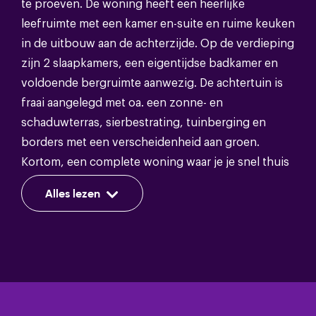
te proeven. De woning heeft een heerlijke
leefruimte met een kamer en-suite en ruime keuken
Energie
in de uitbouw aan de achterzijde. Op de verdieping
zijn 2 slaapkamers, een eigentijdse badkamer en
Energieklasse
E
voldoende bergruimte aanwezig. De achtertuin is
fraai aangelegd met oa. een zonne- en
Isolatie
Dakisolatie,gedeeltelijk dubbel glas
schaduwterras, sierbestrating, tuinberging en
Warm water
Cv ketel
borders met een verscheidenheid aan groen.
Kortom, een complete woning waar je je snel thuis
Verwarming
Cv ketel
zal voelen.
Alles lezen
Het centrum van Deventer met alle voorzieningen,
maar ook de IJssel zijn op loopafstand bereikbaar.
Bergruimte
Begane grond: entree, hal en toilet met fonteintje.
Voorzieningen
Voorzien van elektra
Fijne leefruimte met kamer en-suite met de