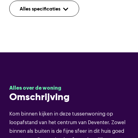
Indeling
Alles specificaties
Aantal kamers
3
Aantal etages
3
Voorzieningen
Tv kabel,dakraam,glasvezel kabel
Bouwvorm
Alles over de woning
Soort object
Eengezinswoning
Omschrijving
Bouwvorm
Bestaande bouw
Kom binnen kijken in deze tussenwoning op
loopafstand van het centrum van Deventer. Zowel
Soort dak
Pannen,bitumineuze dakbedekking
binnen als buiten is de fijne sfeer in dit huis goed