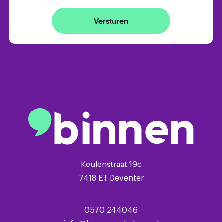
- vrijstaande stenen berging
- 2 slaapkamers
Versturen
- vrij parkeren
- vloerisolatie en gedeeltelijk dubbel glas
- Remeha cv-ketel (2023) huur
Keulenstraat 19c
7418 ET Deventer
0570 244046