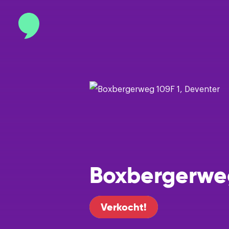
Contact
info@binnenmakelaars.nl
Inloggen op Move.nl
Boxbergerweg
Verkocht!