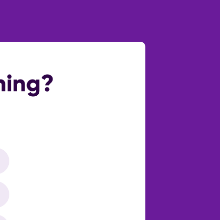
nbaar parkeren,op afgesloten terrein
Parkeerplaats
ning?
Ja
Woonruimte