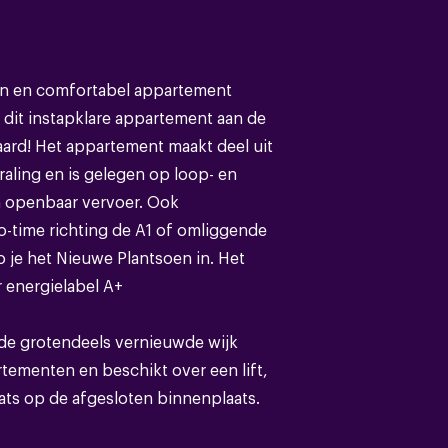
Bestaande bouw
rn en comfortabel appartement
 dit instapklare appartement aan de
Bitumineuze dakbedekking
ard! Het appartement maakt deel uit
aling en is gelegen op loop- en
n openbaar vervoer. Ook
no-time richting de A1 of omliggende
o je het Nieuwe Plantsoen in. Het
A_P
r energielabel A+
Volledig geisoleerd
de grotendeels vernieuwde wijk
tementen en beschikt over een lift,
Cv ketel
ts op de afgesloten binnenplaats.
Cv ketel