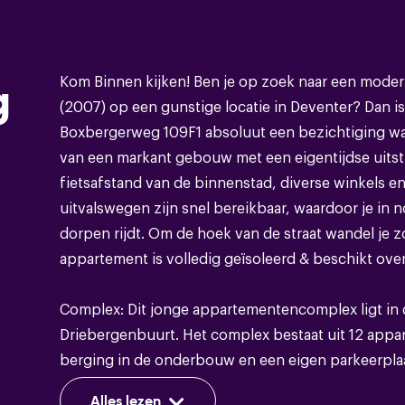
Bouwvorm
Bouwvorm
Kom Binnen kijken! Ben je op zoek naar een mode
g
(2007) op een gunstige locatie in Deventer? Dan is
Soort dak
Boxbergerweg 109F1 absoluut een bezichtiging wa
van een markant gebouw met een eigentijdse uitstr
fietsafstand van de binnenstad, diverse winkels e
uitvalswegen zijn snel bereikbaar, waardoor je in 
Energie
dorpen rijdt. Om de hoek van de straat wandel je z
Energieklasse
appartement is volledig geïsoleerd & beschikt ove
Isolatie
Complex: Dit jonge appartementencomplex ligt in 
Driebergenbuurt. Het complex bestaat uit 12 appar
Warm water
berging in de onderbouw en een eigen parkeerplaa
Verwarming
Alles lezen