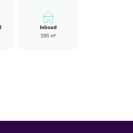
l
Inhoud
295 m³
3
1
he ventilatie,tv kabel,glasvezel kabel