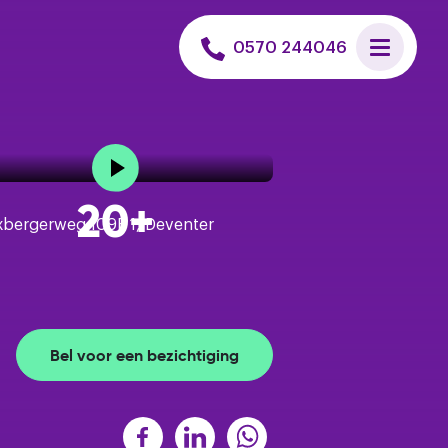
 uitvoeren
0570 244046
et een hypotheek
n huis zoeken
20+
is verkoopadvies
Bel voor een bezichtiging