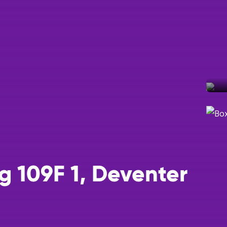
Een taxatie
Help mij m
Help mij ee
Ik wil grat
 109F 1, Deventer