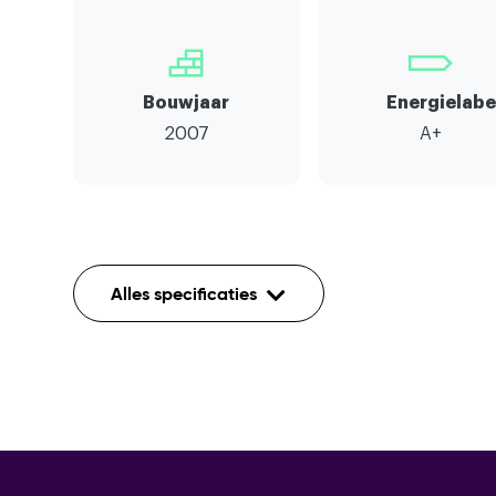
Bouwjaar
Energielabe
2007
A+
Indeling
Alles specificaties
Aantal kamers
Aantal etages
Voorzieningen
Mechanisc