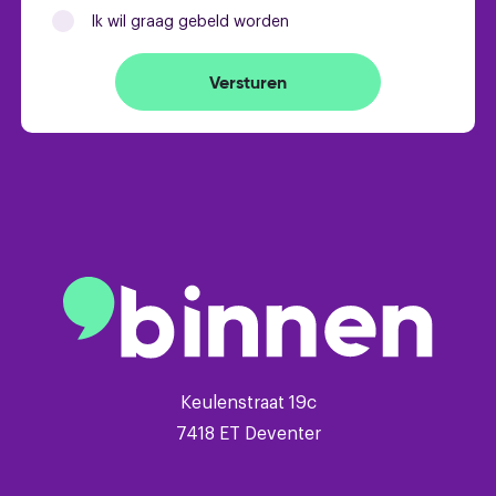
- bouwjaar 2003
Ik wil graag gebeld worden
- 3 ruime slaapkamers
- eigen parkeerplaats
Versturen
- mandelige tuin achter de woning
- keuken, badkamer en toilet in 2015 vernieuwd
- instapklare woning
- lichte neutrale kleurstellingen
- veel licht door hoge grote raampartij
- vloerverwarming op de begane grond
- zonnige achtertuin op het zuidwesten
- overkapping aan de woning
- volledig geisoleerd
- energielabel A
Keulenstraat 19c
- 14 zonnepanelen
7418 ET Deventer
- airconditioning
- glasvezelinternet