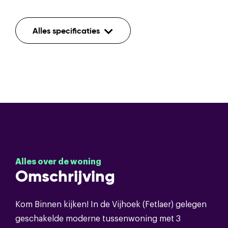
Indeling
Alles specificaties
Aantal kamers
4
Aantal etages
2
Mechanische ventilatie,rolluiken,tv
Voorzieningen
kabel,airconditioning,glasvezel
kabel,zonnepanelen
Alles over de woning
Omschrijving
Bouwvorm
Soort object
Eengezinswoning
Kom Binnen kijken! In de Vijhoek (Fetlaer) gelegen
geschakelde moderne tussenwoning met 3
Bouwvorm
Bestaande bouw