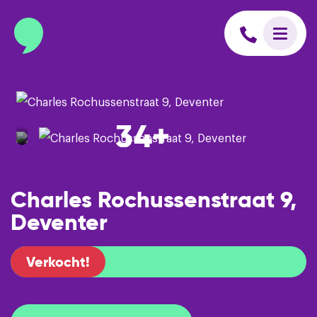
info@binnenmakelaars.nl
Inloggen op Move.nl
34+
Charles Rochussenstraat 9,
Deventer
Verkocht!