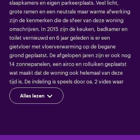
slaapkamers en eigen parkeerplaats. Veel licht,
grote ramen en een neutrale maar warme afwerking
Soort dak
Bitumineuze dakbedekking
zijn de kenmerken die de sfeer van deze woning
omschrijven. In 2015 zijn de keuken, badkamer en
toilet vernieuwd en 6 jaar geleden is er een
Energie
gietvloer met vloerverwarming op de begane
grond geplaatst. De afgelopen jaren zijn er ook nog
Energieklasse
A
14 zonnepanelen, een airco en rolluiken geplaatst
wat maakt dat de woning ook helemaal van deze
Isolatie
Volledig geisoleerd
tijd is. De indeling is speels door oa. 2 vides waar
Warm water
Cv ketel
glas tot aan het dak aanwezig is. De op maat
Alles lezen
gemaakte shutters zorgen voor een mooie
Verwarming
Cv ketel,vloerverwarming gedeeltelijk
lichtinval, maar dienen ook verduisterend. Naast de
zonnige achtertuin is er een mandelige tuin achter
de woning waar de aangrenzende woningen
gebruik van mogen maken. Kortom, deze woning is