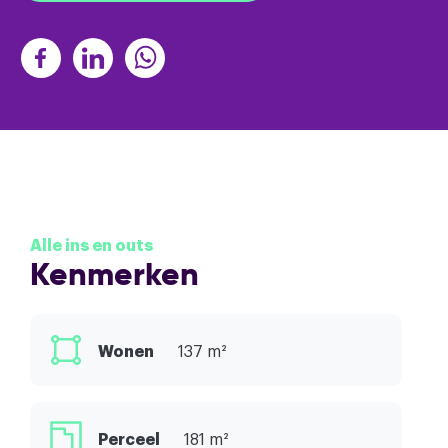
Alle ins en outs
Kenmerken
Wonen
137 m²
Perceel
181 m²