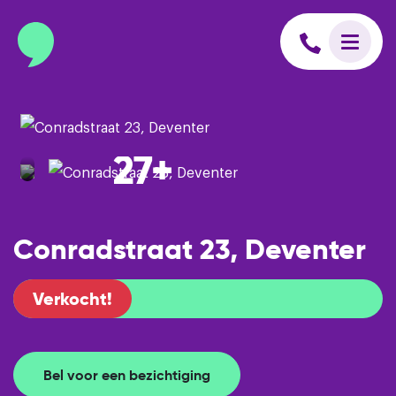
info@binnenmakelaars.nl
Inloggen op Move.nl
27+
Conradstraat 23, Deventer
Verkocht!
Bel voor een bezichtiging