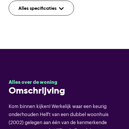
Indeling
Alles specificaties
Aantal kamers
5
Aantal etages
3
Mechanische ventilatie,tv
Voorzieningen
kabel,buitenzonwering,frans
balkon,glasvezel kabel
Alles over de woning
Omschrijving
Bouwvorm
Soort object
Eengezinswoning
Kom binnen kijken! Werkelijk waar een keurig
onderhouden Helft van een dubbel woonhuis
Bouwvorm
Bestaande bouw
(2002) gelegen aan één van de kenmerkende