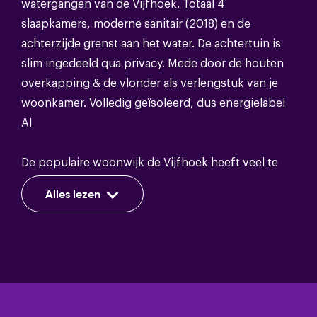
watergangen van de Vijfhoek. Totaal 4
Soort dak
Bitumineuze dakbedekking
slaapkamers, moderne sanitair (2018) en de
achterzijde grenst aan het water. De achtertuin is
slim ingedeeld qua privacy. Mede door de houten
Energie
overkapping & de vlonder als verlengstuk van je
woonkamer. Volledig geïsoleerd, dus energielabel
Energieklasse
A
A!
Isolatie
Volledig geisoleerd
De populaire woonwijk de Vijfhoek heeft veel te
Warm water
Cv ketel,zonnecollectoren
bieden, waaronder winkelcentrum de Vijfhoek met
Alles lezen
compleet winkelaanbod is gelegen op
Verwarming
Cv ketel,vloerverwarming gedeeltelijk
loopafstand, maar ook basisscholen en de Scheg
liggen zeer dichtbij. Met de auto ben je binnen
enkele minuten op de A1 of de N348 en de
binnenstad van Deventer is op een kwartiertje
Bergruimte
fietsen gelegen.