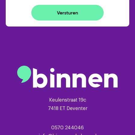
bomenlaan. Elektrische zonwering aan de
achtergevel
Versturen
Algemeen:
- bouwjaar 2002
- parkeerplaats op eigen terrein
- sanitair vernieuwd in 2018
- smaakvolle houten overkapping
- keukenapparatuur vernieuwd in 2022
- voorzijde kijkt uit over speelveldje
- volledig geïsoleerd
- Vaillant HR combiketel (2023)
Keulenstraat 19c
- vloerverwarming begane grond
7418 ET Deventer
- energielabel A
0570 244046