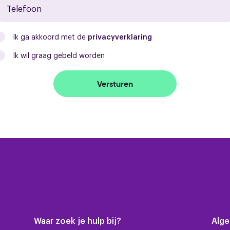
- grotendeels isolerende beglazing
- muurisolatie
- deels dak- en vloerisolatie
Ik ga akkoord met de
privacyverklaring
- vernieuwd plat dak
Ik wil graag gebeld worden
- Intergas cv-ketel (2026)
Versturen
Waar zoek je hulp bij?
Alg