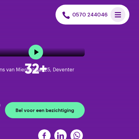
 uitvoeren
0570 244046
et een hypotheek
n huis zoeken
32+
is verkoopadvies
r
Bel voor een bezichtiging