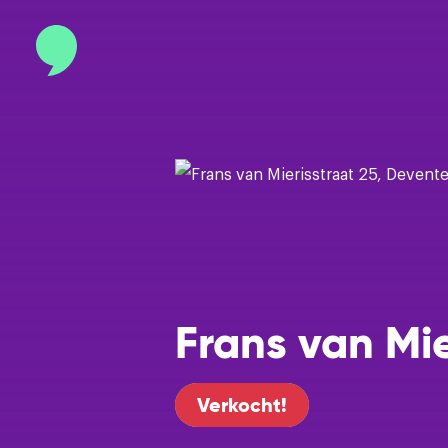
Contact
info@binnenmakelaars.nl
Inloggen op Move.nl
Frans van Mie
Verkocht!