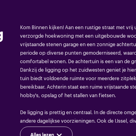
Bouwvorm
Kom Binnen kijken! Aan een rustige straat met vrij u
g
Soort object
verzorgde hoekwoning met een uitgebouwde woon
vrijstaande stenen garage en een zonnige achtertu
Bouwvorm
periode op diverse punten gemoderniseerd, waardo
comfortabel wonen. De achtertuin is een van de g
Soort dak
Dankzij de ligging op het zuidwesten geniet je hier
tuin biedt voldoende ruimte voor meerdere zitplek
bereikbaar. Achterin staat een ruime vrijstaande st
hobby's, opslag of het stallen van fietsen.
Energie
Energieklasse
De ligging is prettig en centraal. In de directe om
andere dagelijkse voorzieningen. Ook de IJssel, di
Isolatie
Dakisolatie,muurisolatie
binnenstad van Deventer zijn eenvoudig bereikbaa
Alles lezen