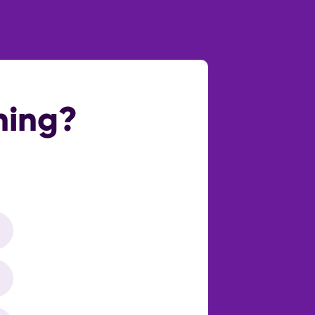
ikt over een douche, wastafelmeubel
Openbaar parkeren
Vrijstaand steen
r. Hier is over de gehele breedte van
ning?
Ja
Woonruimte