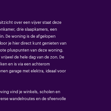
itzicht over een vijver staat deze
Eengezinswoning
kamer, drie slaapkamers, een
in. De woning is de afgelopen
Bestaande bouw
or je hier direct kunt genieten van
rote pluspunten van deze woning.
Pannen,bitumineuze dakbedekking
 vrijwel de hele dag van de zon. De
ken en is via een achterom
enen garage met elektra, ideaal voor
B
geving vind je winkels, scholen en
verse wandelroutes en de sfeervolle
,vloerisolatie,gedeeltelijk dubbel glas
r.