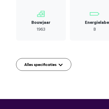
Bouwjaar
Energielabe
1963
B
Indeling
Alles specificaties
Aantal kamers
Aantal etages
Tv kabel,buitenzonwering,rookkana
Voorzieningen
kabel,zonnepanelen