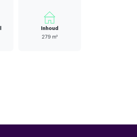
l
Inhoud
279 m³
4
3
al,schuifpui,glasvezel