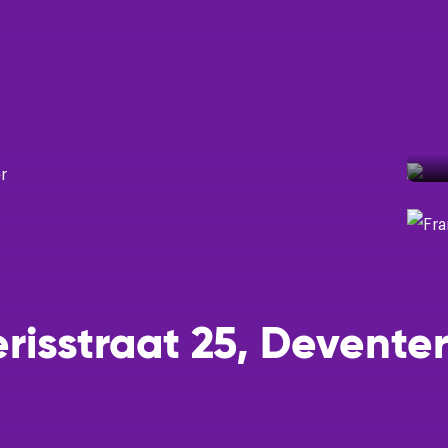
Een taxatie
Help mij m
Help mij ee
Ik wil grat
risstraat 25, Devente