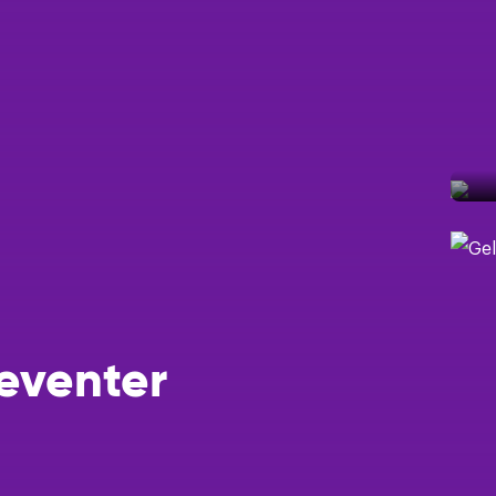
Een taxatie
Help mij m
Help mij ee
Ik wil grat
Deventer