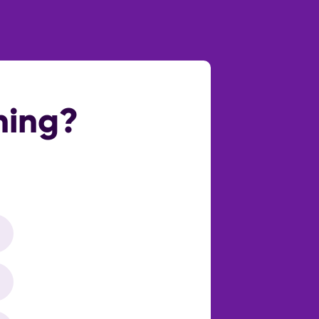
Verzorgd
ning?
Openbaar parkeren
Geen garage
Ja
Woonruimte