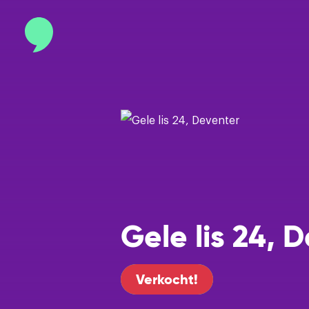
Contact
info@binnenmakelaars.nl
Inloggen op Move.nl
Gele lis 24, 
Verkocht!