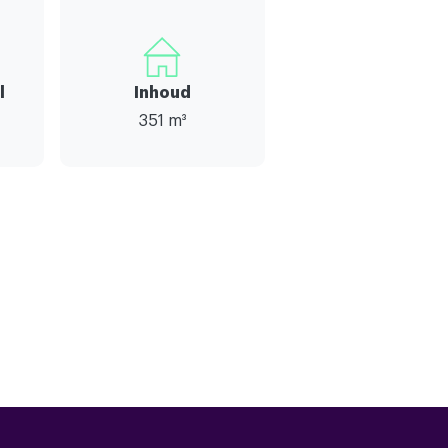
l
Inhoud
351 m³
5
3
iken,tv kabel,dakraam,glasvezel kabel