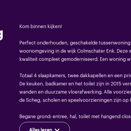
Bouwvorm
Soort object
Kom binnen kijken!
g
Bouwvorm
Perfect onderhouden, geschakelde tussenwoning 
woonomgeving in de wijk Colmschater Enk. Deze w
Soort dak
kwaliteit compleet gemoderniseerd. Een woning waa
Totaal 4 slaapkamers, twee dakkapellen en een pri
De keuken, badkamer en het toilet zijn in 2015 ve
Energie
wanden en duurzame vloerafwerking. Alle voorzien
Energieklasse
de Scheg, scholen en speelvoorzieningen zijn op 
Isolatie
Begane grond: entree, hal, toilet met hangend clo
woonkamer met lichtkoepel, convectorput en schu
Warm water
Alles lezen