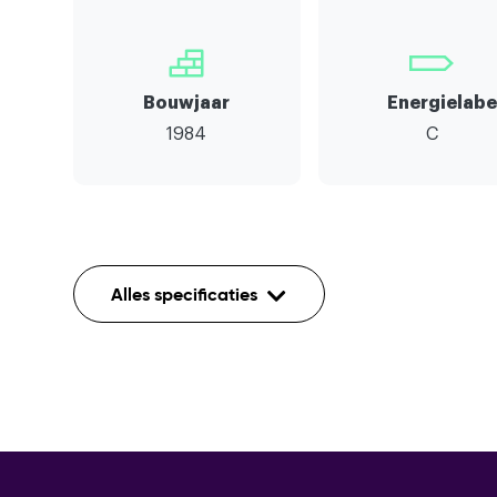
Bouwjaar
Energielabe
1984
C
Indeling
Alles specificaties
Aantal kamers
Aantal etages
Voorzieningen
Mechanische ventilatie,rollu