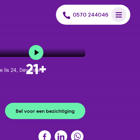
 uitvoeren
0570 244046
et een hypotheek
n huis zoeken
21+
is verkoopadvies
Bel voor een bezichtiging