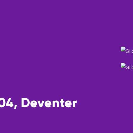
Een taxatie
Help mij m
Help mij ee
Ik wil grat
04, Deventer