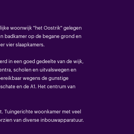
Eengezinswoning
ijke woonwijk "het Oostrik" gelegen
n badkamer op de begane grond en
Bestaande bouw
er vier slaapkamers.
Pannen
rd in een goed gedeelte van de wijk,
centra, scholen en uitvalswegen en
bereikbaar wegens de gunstige
mschate en de A1. Het centrum van
D
st. Tuingerichte woonkamer met veel
Dakisolatie,dubbel glas
orzien van diverse inbouwapparatuur.
de woning en een badkamer met
Cv ketel