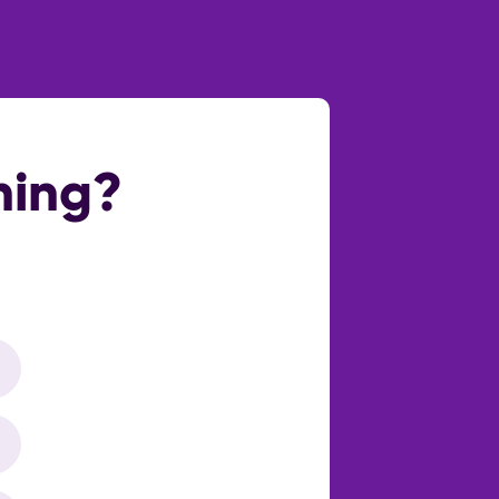
cht onderdeel van de screening en
Openbaar parkeren
ning?
Geen garage
Ja
Woonruimte