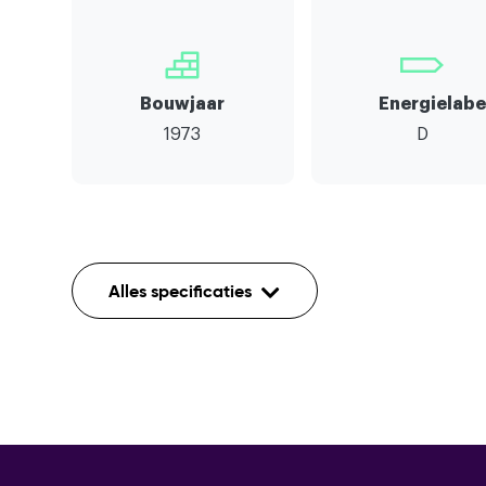
Bouwjaar
Energielabe
1973
D
Indeling
Alles specificaties
Aantal kamers
Aantal etages
Voorzieningen