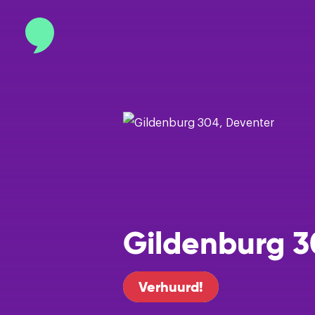
Contact
info@binnenmakelaars.nl
Inloggen op Move.nl
Gildenburg 3
Verhuurd!