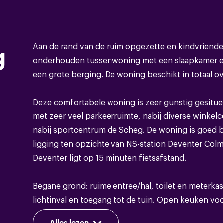
Bouwvorm
Soort object
Aan de rand van de ruim opgezette en kindvriendel
g
onderhouden tussenwoning met een slaapkamer e
Bouwvorm
een grote berging. De woning beschikt in totaal ov
Soort dak
Deze comfortabele woning is zeer gunstig gesituee
met zeer veel parkeerruimte, nabij diverse winkel
nabij sportcentrum de Scheg. De woning is goed 
ligging ten opzichte van NS-station Deventer Col
Energie
Deventer ligt op 15 minuten fietsafstand.
Energieklasse
Begane grond: ruime entree/hal, toilet en meterka
Isolatie
lichtinval en toegang tot de tuin. Open keuken vo
Toegang tot de slaapkamer aan de voorkant van 
Warm water
Alles lezen