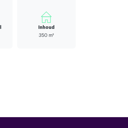
l
Inhoud
350 m³
5
2
Tv kabel,buitenzonwering