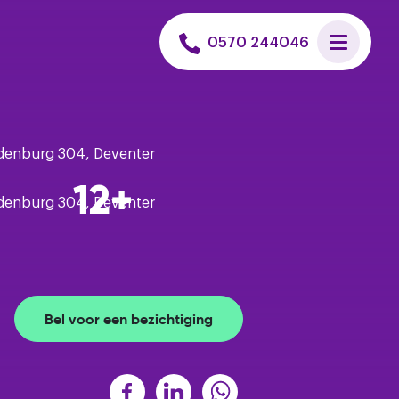
 uitvoeren
0570 244046
et een hypotheek
n huis zoeken
12+
is verkoopadvies
Bel voor een bezichtiging