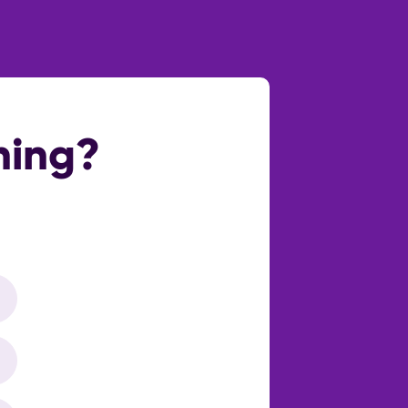
Ja
Normaal
ning?
Openbaar parkeren
Geen garage
Ja