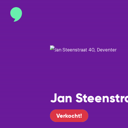
Contact
info@binnenmakelaars.nl
Inloggen op Move.nl
Jan Steenstr
Verkocht!