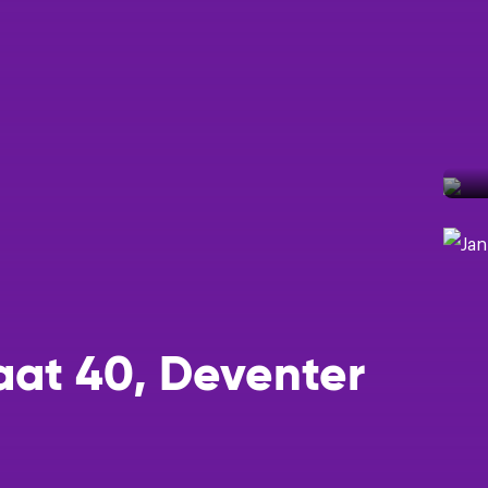
Een taxatie
Help mij m
Help mij ee
Ik wil grat
aat 40, Deventer