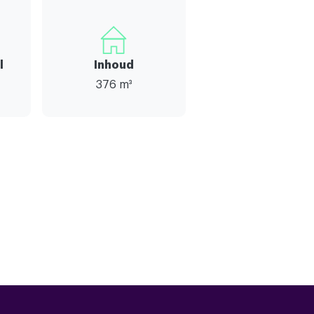
l
Inhoud
376 m³
3
4
ering,rookkanaal,dakraam,glasvezel