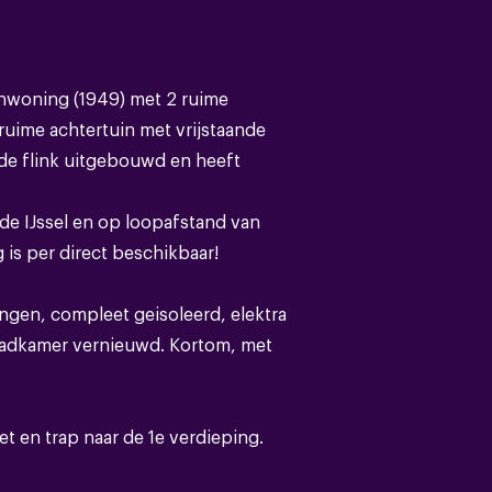
nwoning (1949) met 2 ruime
Eengezinswoning
uime achtertuin met vrijstaande
jde flink uitgebouwd en heeft
Bestaande bouw
 de IJssel en op loopafstand van
Pannen
is per direct beschikbaar!
ngen, compleet geisoleerd, elektra
adkamer vernieuwd. Kortom, met
C
t en trap naar de 1e verdieping.
,muurisolatie,vloerisolatie,dubbel glas
ren naar de diepe achtertuin. Open