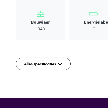
Bouwjaar
Energielabe
1949
C
Indeling
Alles specificaties
Aantal kamers
Aantal etages
Mechanische ventilatie,buitenzonw
Voorzieningen
kabel