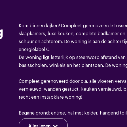
Bouwvorm
Kom binnen kijken! Compleet gerenoveerde tusse
g
Soort object
slaapkamers, luxe keuken, complete badkamer en r
schuur en achterom. De woning is aan de achterzi
Bouwvorm
energielabel C.
De woning ligt letterlijk op steenworp afstand van
Soort dak
basisscholen, winkels en het plantsoen. De woning 
Compleet gerenoveerd door o.a. alle vloeren verva
vernieuwd, wanden gestuct, keuken vernieuwd, b
Energie
recht een instapklare woning!
Energieklasse
Begane grond: entree, hal met kelder, hangend toile
Isolatie
Dakisolatie
Uitgebouwde woonkamer met openslaande tuindeu
Alles lezen