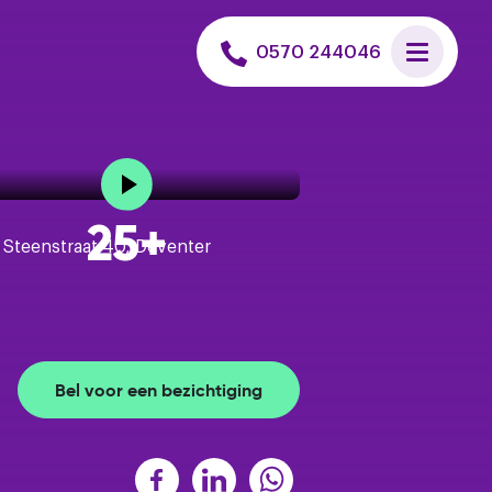
 uitvoeren
0570 244046
et een hypotheek
n huis zoeken
25+
is verkoopadvies
Bel voor een bezichtiging