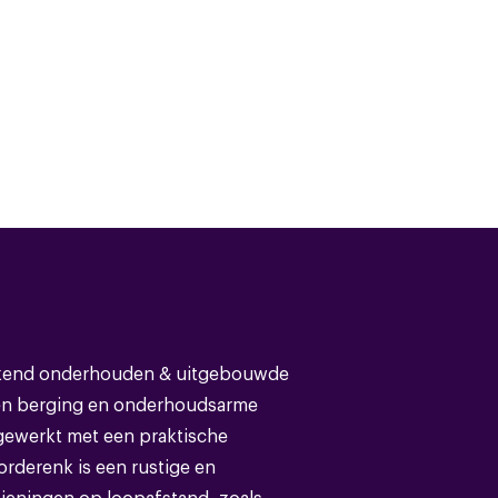
4
2
latie,buitenzonwering,zonnepanelen
Eengezinswoning
tekend onderhouden & uitgebouwde
en berging en onderhoudsarme
Bestaande bouw
fgewerkt met een praktische
rderenk is een rustige en
Bitumineuze dakbedekking
ieningen op loopafstand, zoals