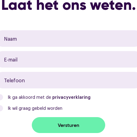
Laat het ons weten.
Garage
Overig
Permanente bewoning
Huidig gebruik
Ik ga akkoord met de
privacyverklaring
Ik wil graag gebeld worden
Versturen