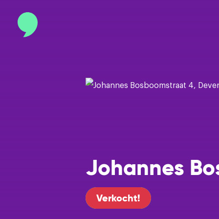
Contact
info@binnenmakelaars.nl
Inloggen op Move.nl
Johannes Bo
Verkocht!