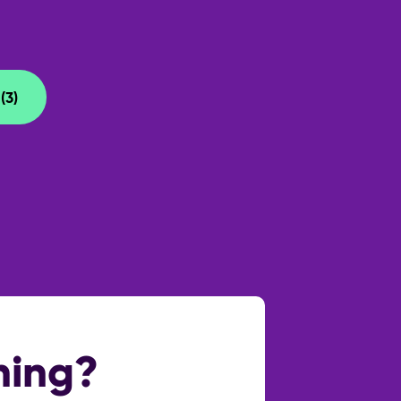
Vrijstaand hout
(3)
lle voorzieningen op
 en N348
Achtertuin,voortuin,zijtuin
Ja
Normaal
ning?
Openbaar parkeren