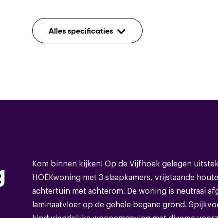
Indeling
Alles specificaties
Aantal kamers
Aantal etages
Voorzieningen
Mechanische venti
Bouwvorm
Soort object
Kom binnen kijken! Op de Vijfhoek gelegen uits
g
HOEKwoning met 3 slaapkamers, vrijstaande hout
Bouwvorm
achtertuin met achterom. De woning is neutraal a
laminaatvloer op de gehele begane grond. Spijkvoo
Soort dak
kindvriendelijke woonomgeving met diverse voorz