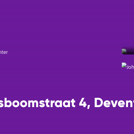
Een taxatie
Help mij m
Help mij ee
Ik wil grat
sboomstraat 4, Deven