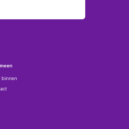
emeen
 binnen
act