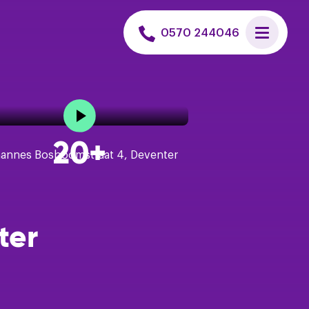
 uitvoeren
0570 244046
et een hypotheek
n huis zoeken
20+
is verkoopadvies
ter