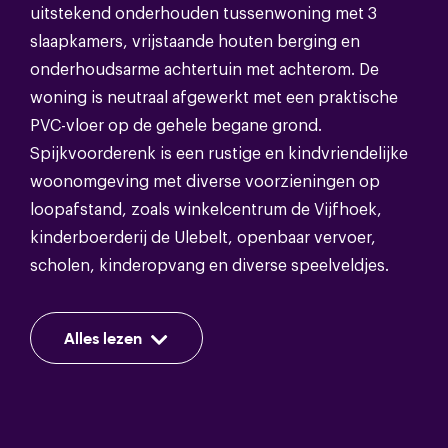
uitstekend onderhouden tussenwoning met 3
slaapkamers, vrijstaande houten berging en
Soort dak
Bitumineuze dakbedekking
onderhoudsarme achtertuin met achterom. De
woning is neutraal afgewerkt met een praktische
PVC-vloer op de gehele begane grond.
Energie
Spijkvoorderenk is een rustige en kindvriendelijke
woonomgeving met diverse voorzieningen op
Energieklasse
A
loopafstand, zoals winkelcentrum de Vijfhoek,
kinderboerderij de Ulebelt, openbaar vervoer,
Isolatie
Volledig geisoleerd
scholen, kinderopvang en diverse speelveldjes.
Warm water
Cv ketel
Indeling:
Alles lezen
Verwarming
Cv ketel,vloerverwarming gedeeltelijk
Entree, gang, toilet met hangend closet en
fonteintje, provisieruimte, aan de voorzijde
gelegen open keuken voorzien van alle benodigde
inbouwapparatuur (vaatwasser, koelkast, combi-