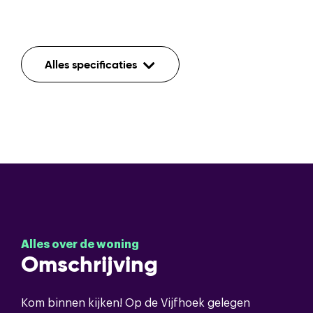
Indeling
Alles specificaties
Aantal kamers
4
Aantal etages
2
Mechanische ventilatie,tv
Voorzieningen
kabel,schuifpui,glasvezel kabel
Bouwvorm
Alles over de woning
Omschrijving
Soort object
Eengezinswoning
Kom binnen kijken! Op de Vijfhoek gelegen
Bouwvorm
Bestaande bouw