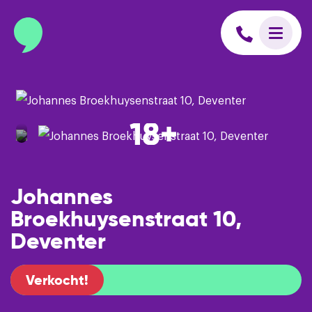
info@binnenmakelaars.nl
Inloggen op Move.nl
18+
Johannes
Broekhuysenstraat 10,
Deventer
Verkocht!