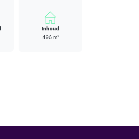
l
Inhoud
496 m³
4
3
ning,schuifpui,glasvezel