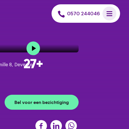
 uitvoeren
0570 244046
et een hypotheek
n huis zoeken
27+
is verkoopadvies
Bel voor een bezichtiging