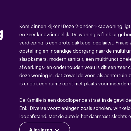
Bouwvorm
Kom binnen kijken! Deze 2-onder-1-kapwoning ligt 
g
Soort object
en zeer kindvriendelijk. De woning is flink uitg
verdieping is een grote dakkapel geplaatst. Fraai
Bouwvorm
opstelling en inpandige doorgang naar de multifun
slaapkamers, modern sanitair, een multifunctionel
Soort dak
afwerkings- en onderhoudsniveau is dit een zeer 
deze woning is, dat zowel de voor- als achtertuin 
is er ook een ruime oprit met plaats voor meerdere 
Energie
De Kamille is een doodlopende straat in de gewi
Energieklasse
Enk. Diverse voorzieningen zoals scholen, winkelc
loopafstand. Met de auto is het daarnaast slechts 
Isolatie
Dakisolatie,muurisolatie,vloeri
N348.
Alles lezen