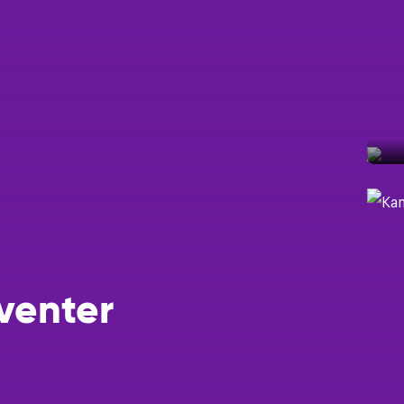
Een taxatie
Help mij m
Help mij ee
Ik wil grat
venter