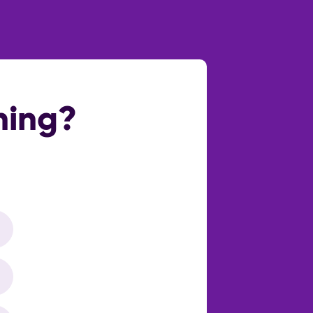
eeld een thuiswerkplek, ruime derde
Ja
nieschotten. De tweede verdieping is
 hele breedte.
Normaal
ning?
Openbaar parkeren,op eigen terrein
Geen garage
Ja