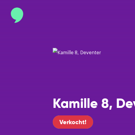
Contact
info@binnenmakelaars.nl
Inloggen op Move.nl
Kamille 8, De
Verkocht!