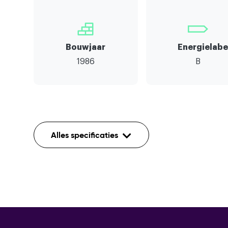
Bouwjaar
Energielabe
1986
B
Indeling
Alles specificaties
Aantal kamers
Aantal etages
Mechanische ventilatie,airconditio
Voorzieningen
kabel,zonnepanelen