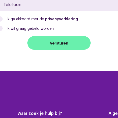
- oprit met ruimte voor meerdere auto's
Huidig gebruik
- goed onderhouden woning
- inpandige multifunctionele ruimte
Ik ga akkoord met de
privacyverklaring
- 12 zonnepanelen (3 jaar oud)
Ik wil graag gebeld worden
- nagenoeg geheel voorzien van kunststof kozijne
- intergas combiketel (2011)
Versturen
- de voorzijde van de woning is voorzien van scre
Waar zoek je hulp bij?
Alg