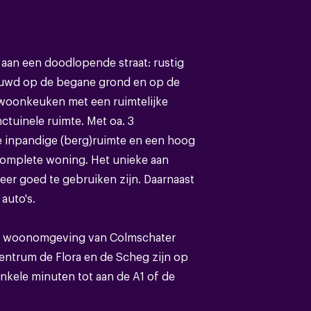
aan een doodlopende straat: rustig
Eengezinswoning
ebouwd op de begane grond en op de
e woonkeuken met een ruimtelijke
Bestaande bouw
ctuinele ruimte. Met oa. 3
e inpandige (berg)ruimte en een hoog
Pannen
complete woning. Het unieke aan
zeer goed te gebruiken zijn. Daarnaast
auto's.
lde woonomgeving van Colmschater
B
entrum de Flora en de Scheg zijn op
enkele minuten tot aan de A1 of de
solatie,dubbel glas,volledig geisoleerd