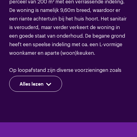
perceel van 200 m² met een verrassende indeling.
Soort dak
Pannen
De woning is namelijk 9,60m breed, waardoor er
een riante achtertuin bij het huis hoort. Het sanitair
is verouderd, maar verder verkeert de woning in
Energie
een goede staat van onderhoud. De begane grond
heeft een speelse indeling met oa. een L-vormige
Energieklasse
E
woonkamer en aparte (woon)keuken.
Isolatie
Dubbel glas
Op loopafstand zijn diverse voorzieningen zoals
Warm water
Cv ketel
(basis)scholen, uitvalswegen en het vernieuwde
Alles lezen
winkelcentrum Keizerslanden.
Verwarming
Cv ketel
Begane grond: entree, hal met trapopgang, toilet
met staand toilet. Woonkeuken met eenvoudig
keukenblok. Bijkeuken met opstelplaats
Bergruimte
wasmachine en deur naar de tuin. L-vormige