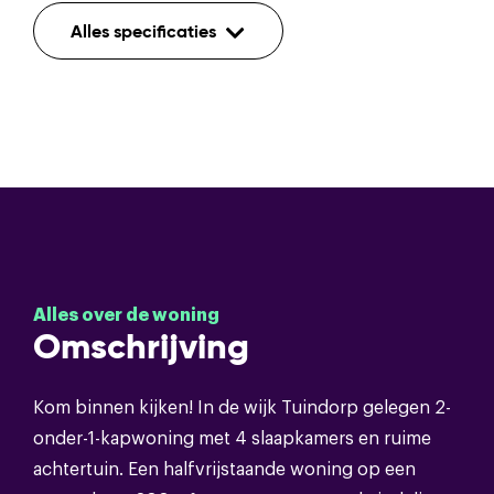
Indeling
Alles specificaties
Aantal kamers
8
Aantal etages
4
Tv
Voorzieningen
kabel,schuifpui,dakraam,glasvezel
kabel
Alles over de woning
Omschrijving
Bouwvorm
Soort object
Eengezinswoning
Kom binnen kijken! In de wijk Tuindorp gelegen 2-
onder-1-kapwoning met 4 slaapkamers en ruime
Bouwvorm
Bestaande bouw
achtertuin. Een halfvrijstaande woning op een