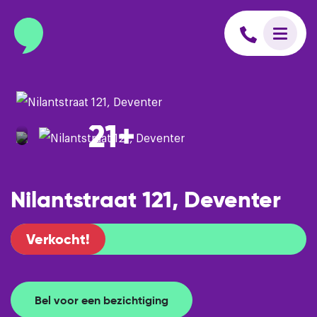
info@binnenmakelaars.nl
Inloggen op Move.nl
21+
Nilantstraat 121, Deventer
Verkocht!
Bel voor een bezichtiging