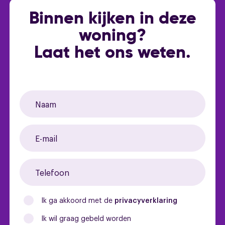
- ruime achtertuin
Garage
Geen garage
Binnen kijken in deze
- gedeeltelijk dubbel glas
woning?
- centraal gelegen
- vrijstaande houten berging met elektra
Laat het ons weten.
Overig
- Intergas HR combiketel (2016)
- energielabel E
Permanente bewoning
Ja
Huidig gebruik
Woonruimte
Ik ga akkoord met de
privacyverklaring
Ik wil graag gebeld worden