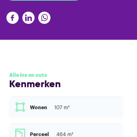
Alle ins en outs
Kenmerken
Wonen
107 m²
Perceel
464 m²