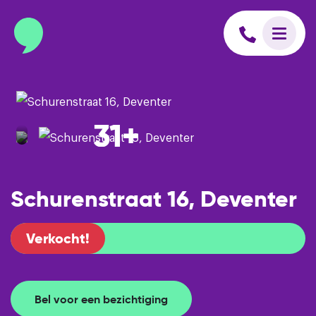
info@binnenmakelaars.nl
Inloggen op Move.nl
31+
Schurenstraat 16, Deventer
Verkocht!
Bel voor een bezichtiging