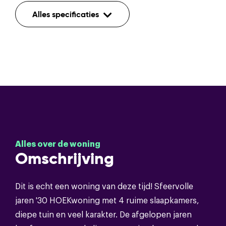
Indeling
Alles specificaties
Aantal kamers
6
Aantal etages
4
Rolluiken,tv
Voorzieningen
kabel,rookkanaal,glasvezel kabel
Bouwvorm
Alles over de woning
Omschrijving
Soort object
Eengezinswoning
Dit is echt een woning van deze tijd! Sfeervolle
Bouwvorm
Bestaande bouw
jaren '30 HOEKwoning met 4 ruime slaapkamers,
diepe tuin en veel karakter. De afgelopen jaren
Soort dak
Pannen