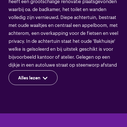
heeft een grootschalige renovatie plaatsgevonden
waarbij oa. de badkamer, het toilet en wanden
volledig zijn vernieuwd. Diepe achtertuin, bestraat
Energie
met oude waaltjes en centraal een appelboom, met
achterom, een overkapping voor de fietsen en veel
Isolatie
Dakisolatie,vloerisolatie,dubbel glas
privacy. In de achtertuin staat het oude 'Bakhuisje'
welke is geïsoleerd en bij uitstek geschikt is voor
Warm water
Cv ketel
bijvoorbeeld kantoor of atelier. Gelegen op een
Verwarming
Cv ketel,open haard
dijkje in een autoluwe straat op steenworp afstand
van de IJssel, het Rijsterborgherpark en de
Alles lezen
binnenstad van Deventer.
Bergruimte
Begane grond: entree, hal met granito vloer,
boogvormige voordeur en brievenbus in de muur,
Voorzien van verwarming,voorzien
provisiekelder, toilet met zwevend closet en
Voorzieningen
van elektra,voorzien van water,met
fonteintje, lichte woonkamer met sfeervolle
vliering