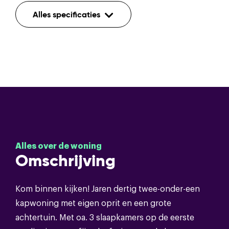
Indeling
Alles specificaties
Aantal kamers
5
Aantal etages
4
Voorzieningen
Tv kabel,rookkanaal,glasvezel kabel
Bouwvorm
Alles over de woning
Soort object
Eengezinswoning
Omschrijving
Bouwvorm
Bestaande bouw
Kom binnen kijken! Jaren dertig twee-onder-een
kapwoning met eigen oprit en een grote
Soort dak
Pannen
achtertuin. Met oa. 3 slaapkamers op de eerste