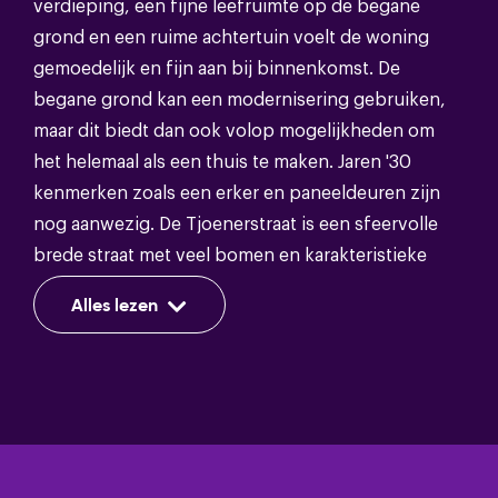
verdieping, een fijne leefruimte op de begane
grond en een ruime achtertuin voelt de woning
Energie
gemoedelijk en fijn aan bij binnenkomst. De
begane grond kan een modernisering gebruiken,
Energieklasse
D
maar dit biedt dan ook volop mogelijkheden om
het helemaal als een thuis te maken. Jaren '30
Isolatie
Dakisolatie,gedeeltelijk dubbel glas
kenmerken zoals een erker en paneeldeuren zijn
Warm water
Cv ketel
nog aanwezig. De Tjoenerstraat is een sfeervolle
brede straat met veel bomen en karakteristieke
Verwarming
Cv ketel
woningen; rustig, maar ook gezellig wonen.
Alles lezen
Fraaie ligging aan de rand van de woonwijk
Voorstad; een rustige en kindvriendelijke buurt.
Bergruimte
Door de centrale ligging ben je binnen 5
fietsminuten in het centrum van Deventer en het
Schuur/berging soort
Aangebouwd steen
NS station. Uitvalswegen zoals de A1 en N348