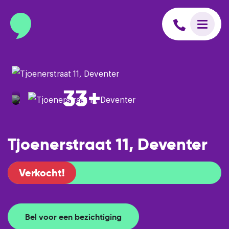
info@binnenmakelaars.nl
Inloggen op Move.nl
33+
Tjoenerstraat 11, Deventer
Verkocht!
Bel voor een bezichtiging