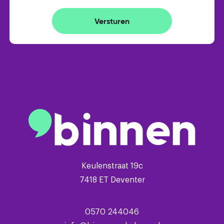
- oprit met plaats voor meerdere auto's
- energielabel D
Versturen
- Intergas combiketel (2009)
Keulenstraat 19c
7418 ET Deventer
0570 244046