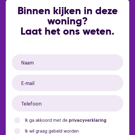
- 2 ruime slaapkamers
Binnen kijken in deze
- zolderberging
woning?
- besloten achtertuin met berging
Overig
- voorzien van buitenzonwering
Laat het ons weten.
- aangebouwde berging met elektra
Permanente bewoning
Ja
- Nefit HR combiketel (2015)
- deels dakisolatie en deels dubbel glas
Huidig gebruik
Woonruimte
- het achtergelegen perceel betreft een bouwkavel
voor een vrijstaande woning
Ik ga akkoord met de
privacyverklaring
Ik wil graag gebeld worden