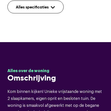
Indeling
Alles specificaties
Aantal kamers
4
Aantal etages
3
Voorzieningen
Buitenzonwering,rookkanaal
Bouwvorm
Alles over de woning
Soort object
Eengezinswoning
Omschrijving
Bouwvorm
Bestaande bouw
Kom binnen kijken! Unieke vrijstaande woning met
2 slaapkamers, eigen oprit en besloten tuin. De
Soort dak
Pannen
woning is smaakvol afgewerkt met op de begane