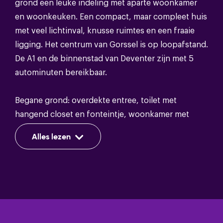
grond een leuke indeling met aparte woonkamer
en woonkeuken. Een compact, maar compleet huis
Energie
met veel lichtinval, knusse ruimtes en een fraaie
ligging. Het centrum van Gorssel is op loopafstand.
Energieklasse
G
De A1 en de binnenstad van Deventer zijn met 5
autominuten bereikbaar.
Isolatie
Dakisolatie,gedeeltelijk dubbel glas
Warm water
Cv ketel
Begane grond: overdekte entree, toilet met
hangend closet en fonteintje, woonkamer met
Verwarming
Cv ketel
grote raampartijen en een sfeervolle
Alles lezen
lamelparketvloer. Achter een deur is de trapopgang
naar de eerste verdieping. Woonkeuken met
openslaande tuindeuren en keukenblok voorzien
Bergruimte
van inbouwapparatuur (4-pits inductie kookplaat,
afzuigkap, koelkast en vaatwasser). De keuken is
Schuur/berging soort
Vrijstaand hout
voorzien van een deels lamelparketvloer en deels