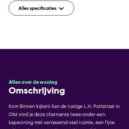
Indeling
Alles specificaties
Aantal kamers
5
Aantal etages
3
Mechanische ventilatie,tv
kabel,rookkanaal,dakraam,glasvezel
Voorzieningen
kabel,zonnepanelen,natuurlijke
ventilatie
Alles over de woning
Omschrijving
Bouwvorm
Kom Binnen kijken! Aan de rustige L.H. Pottstraat in
Soort object
Eengezinswoning
Olst vind je deze charmante twee-onder-een-
kapwoning met verrassend veel ruimte, een fijne
Bouwvorm
Bestaande bouw