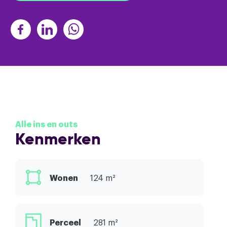
Alle ins en outs
Kenmerken
Wonen
124 m²
Perceel
281 m²