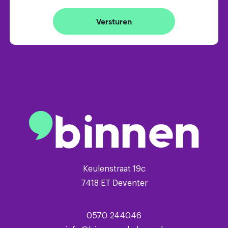
Tweede Verdieping: Overloop met opstelling cv-
ketel. Ruime vierde slaapkamer met dakraam en
Versturen
extra bergruimte achter de knieschotten.
De fraai aangelegde tuin ligt rondom de woning,
met de hoofdtuin op het noordwesten. Dankzij de
carport en de oprit met ruimte voor meerdere
auto’s is parkeren hier geen enkel probleem. De
achtertuin is onderhoudsvriendelijk omdat deze
geheel is bestraat. Er zijn twee houten bergingen,
ideaal voor je fiets en tuinmeubilair.
Keulenstraat 19c
Algemeen
7418 ET Deventer
– bouwjaar 1970
– ruim perceel van 281 m²
0570 244046
– kunststof kozijnen met HR++ glas