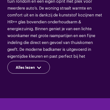
tuin rondom en een eigen oprit met plek voor
meerdere auto’s. De woning straalt warmte en
Soort dak
Pannen,bitumineuze dakbedekking
comfort uit en is dankzij de kunststof kozijnen met
HR++ glas bovendien onderhoudsarm &
energiezuinig. Binnen geniet je van een lichte
Energie
woonkamer met grote raampartijen en een fijne
indeling die direct een gevoel van thuiskomen
Energieklasse
C
geeft. De moderne badkamer is uitgevoerd in
eigentijdse kleuren en past perfect bij het
Isolatie
Dakisolatie,muurisolatie
verzorgde karakter van deze woning. Met vier
Alles lezen
Verwarming
Cv ketel,open haard
slaapkamers en een royaal perceel van 281 m² is dit
een heerlijk familiehuis waar je meteen kunt
intrekken.
Bergruimte
Deze woning beschikt over een bouwkundige
keuring, is optimaal geïsoleerd en heeft 10
Voorzieningen
Voorzien van elektra